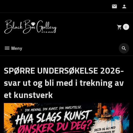
Gå
til
innholdet
0
Meny
SPØRRE UNDERSØKELSE 2026-
svar ut og bli med i trekning av
et kunstverk