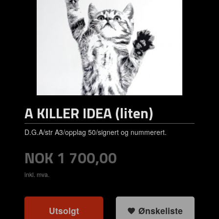
A KILLER IDEA (liten)
D.G.A/str A3/opplag 50/signert og nummerert.
Pris
NOK
1 700,00
inkl. mva.
Utsolgt
Ønskeliste