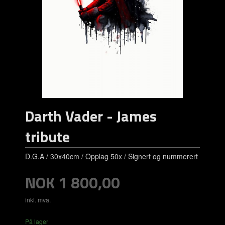
Darth Vader - James
tribute
D.G.A / 30x40cm / Opplag 50x / Signert og nummerert
Pris
NOK
1 800,00
inkl. mva.
På lager