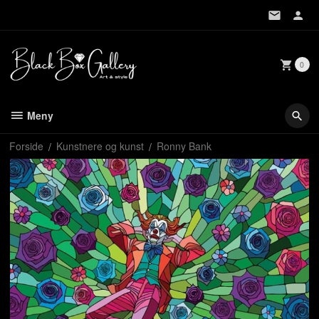
Gå
til
innholdet
0
Meny
Forside
Kunstnere og kunst
Ronny Bank