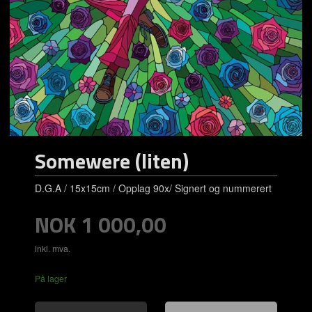
Somewere (liten)
D.G.A / 15x15cm / Opplag 90x/ Signert og nummerert
Pris
NOK
1 000,00
inkl. mva.
På lager