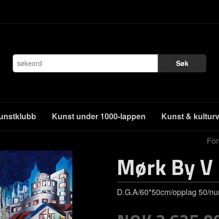
Søk
unstklubb
Kunst under 1000-lappen
Kunst & kultur
For
Mørk By V
D.G.A/60*50cm/opplag 50/num