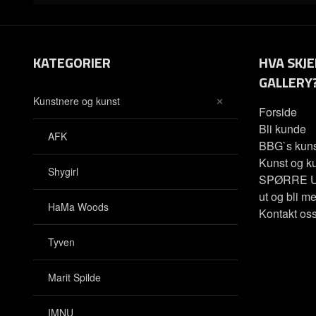
KATEGORIER
HVA SKJE
GALLERY
Kunstnere og kunst
Forside
Bli kunde
AFK
BBG`s kuns
Kunst og ku
Shygirl
SPØRRE U
ut og bli me
HaMa Woods
Kontakt os
Tyven
Marit Spilde
IMNU