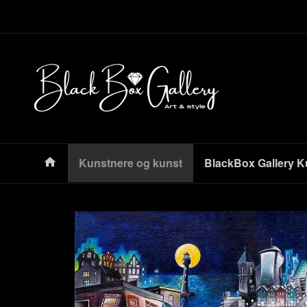
Gå
Lukk
til
innholdet
Produkter
Kunstnere og kunst
BlackBox Gallery K