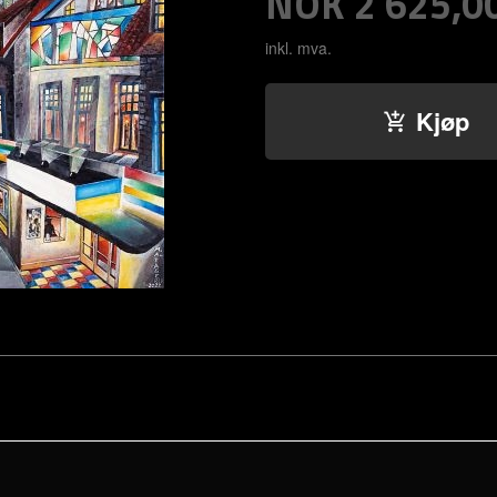
Pris
NOK
2 625,0
inkl. mva.
Kjøp