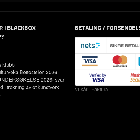
R I BLACKBOX
BETALING / FORSENDEL
??
tklubb
lturveka Beitostølen 2026
NDERSØKELSE 2026- svar
d i trekning av et kunstverk
Vilkår - Faktura
s