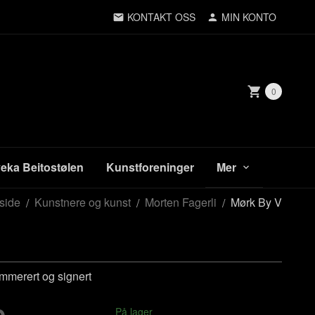
KONTAKT OSS
MIN KONTO
0
veka Beitostølen
Kunstforeninger
Mer
side
Kunstnere og kunst
Morten Fagerli
Mørk By V
merert og signert
På lager