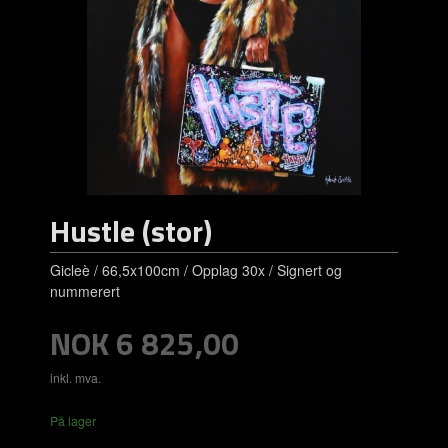
Hustle (stor)
Gicleè / 66,5x100cm / Opplag 30x / Signert og
nummerert
Pris
NOK
6 825,00
inkl. mva.
På lager