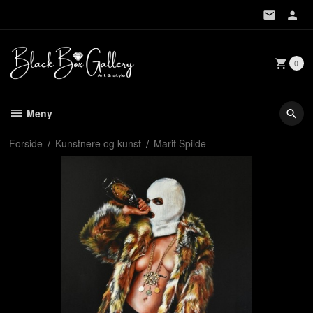
Gå
til
innholdet
0
Meny
Forside
Kunstnere og kunst
Marit Spilde