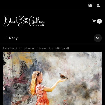
Gå
til
innholdet
0
Meny
Forside
Kunstnere og kunst
Kristin Graff