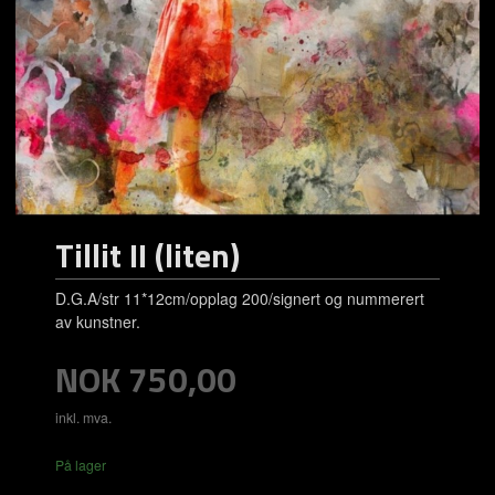
Tillit II (liten)
D.G.A/str 11*12cm/opplag 200/signert og nummerert
av kunstner.
Pris
NOK
750,00
inkl. mva.
På lager