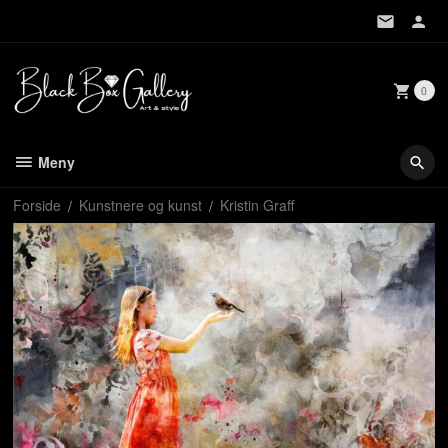
Gå
til
innholdet
0
Meny
Forside
Kunstnere og kunst
Kristin Graff