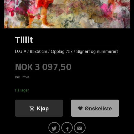
Tillit
D.G.A / 65x50cm / Opplag 75x / Signert og nummerert
Pris
NOK
3 097,50
inkl. mva.
På lager
Kjøp
Ønskeliste