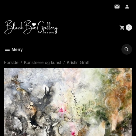
Gå
til
innholdet
0
Meny
Forside
Kunstnere og kunst
Kristin Graff