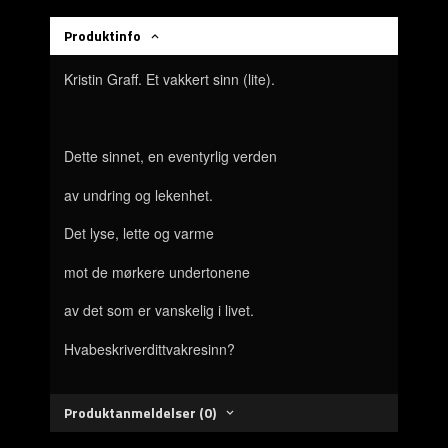
Produktinfo
Kristin Graff. Et vakkert sinn (lite).
Dette sinnet, en eventyrlig verden
av undring og lekenhet.
Det lyse, lette og varme
mot de mørkere undertonene
av det som er vanskelig i livet.
Hva
beskriver
ditt
vakre
sinn
?
Produktanmeldelser (0)