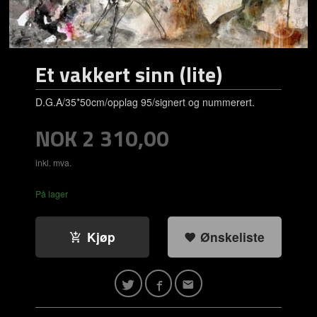
Et vakkert sinn (lite)
D.G.A/35*50cm/opplag 95/signert og nummerert.
Pris
NOK
2 310,00
inkl. mva.
På lager
Kjøp
Ønskeliste