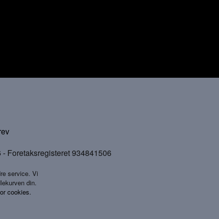
rev
6
- Foretaksregisteret 934841506
re service. Vi
dlekurven din.
for cookies.