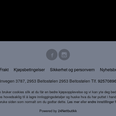
Frakt
Kjøpsbetingelser
Sikkerhet og personvern
Nyhetsb
en 3787, 2953 Beitostølen 2953 Beitostølen Tlf.
9257089
k bruker cookies slik at du får en bedre kjøpsopplevelse og vi kan yte deg bed
s hovedsaklig til å lagre innloggingsdetaljer og huske hva du har puttet i han
 bruke siden som normalt om du godtar dette.
Les mer
eller
endre innstillinger 
Powered by
24Nettbutikk