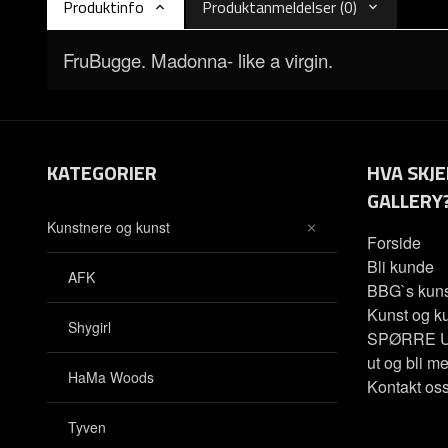
Produktinfo
Produktanmeldelser (0)
FruBugge. Madonna- like a virgin.
KATEGORIER
HVA SKJE
GALLERY
Kunstnere og kunst
Forside
Bli kunde
AFK
BBG`s kuns
Kunst og ku
Shygirl
SPØRRE U
ut og bli me
HaMa Woods
Kontakt os
Tyven