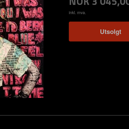
Pris
NOK
3 045,0
inkl. mva.
Utsolgt