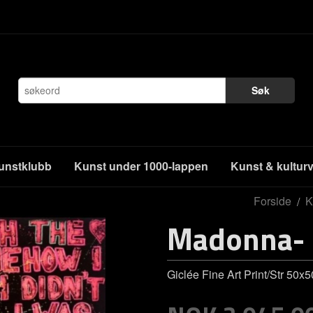
Søk
unstklubb
Kunst under 1000-lappen
Kunst & kultur
Forside
K
Madonna- l
Giclée Fine Art Print/Str 50