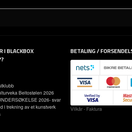
R I BLACKBOX
BETALING / FORSENDEL
??
tklubb
lturveka Beitostølen 2026
NDERSØKELSE 2026- svar
d i trekning av et kunstverk
Vilkår - Faktura
s