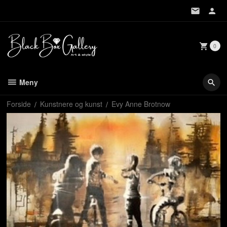
Gå
til
innholdet
0
Meny
Forside
Kunstnere og kunst
Evy Anne Brotnow