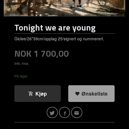
Tonight we are young
Giclee/26*39cm/opplag 25/signert og nummerert.
Pris
NOK
1 700,00
inkl. mva.
På lager
Kjøp
Ønskeliste