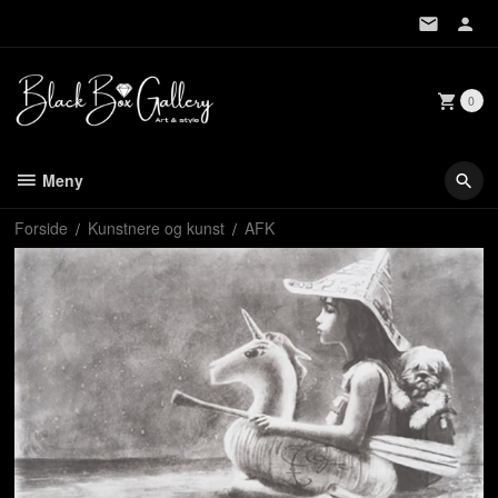
Gå
til
innholdet
0
Meny
Forside
Kunstnere og kunst
AFK