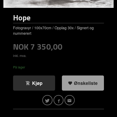
Hope
Fotogravyr / 100x70cm / Opplag 30x / Signert og
nummerert
Pris
NOK
7 350,00
inkl. mva.
På lager
Kjøp
Ønskeliste